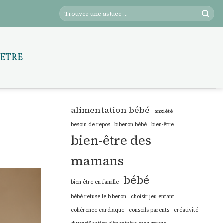
-ÊTRE
alimentation bébé
anxiété
besoin de repos
biberon bébé
bien-être
bien-être des
mamans
bébé
bien-être en famille
bébé refuse le biberon
choisir jeu enfant
cohérence cardiaque
conseils parents
créativité