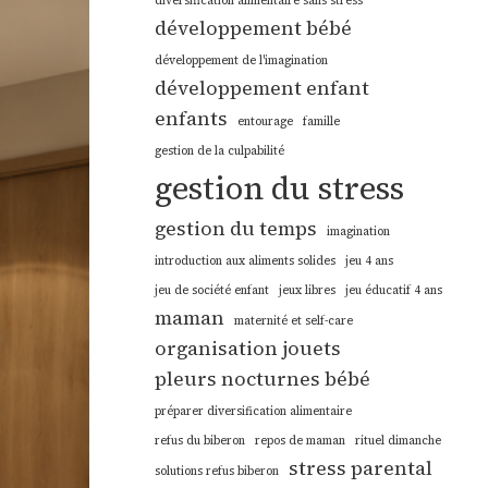
diversification alimentaire sans stress
développement bébé
développement de l'imagination
développement enfant
enfants
entourage
famille
gestion de la culpabilité
gestion du stress
gestion du temps
imagination
introduction aux aliments solides
jeu 4 ans
jeu de société enfant
jeux libres
jeu éducatif 4 ans
maman
maternité et self-care
organisation jouets
pleurs nocturnes bébé
préparer diversification alimentaire
refus du biberon
repos de maman
rituel dimanche
stress parental
solutions refus biberon