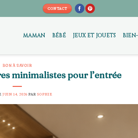
CONTACT
MAMAN
BÉBÉ
JEUX ET JOUETS
BIEN
BON À SAVOIR
res minimalistes pour l’entrée
E
JUIN 14, 2026
PAR
SOPHIE