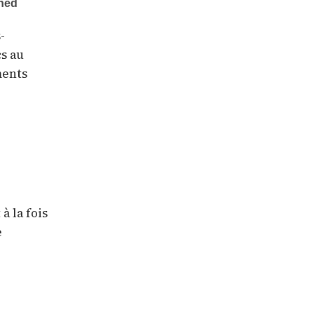
-
s au
ments
à la fois
e