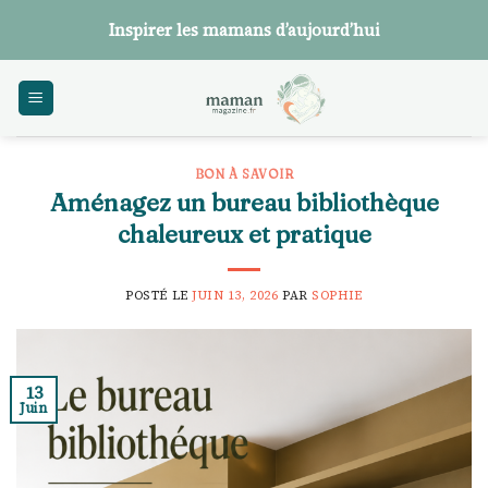
Skip
Inspirer les mamans d’aujourd’hui
to
content
BON À SAVOIR
Aménagez un bureau bibliothèque
chaleureux et pratique
POSTÉ LE
JUIN 13, 2026
PAR
SOPHIE
13
Juin