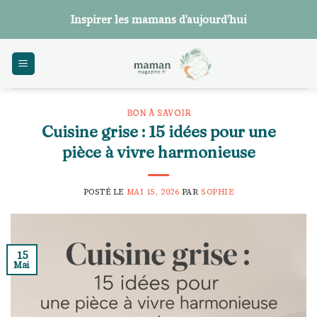
Skip
Inspirer les mamans d’aujourd’hui
to
content
BON À SAVOIR
Cuisine grise : 15 idées pour une
pièce à vivre harmonieuse
POSTÉ LE
MAI 15, 2026
PAR
SOPHIE
15
Mai