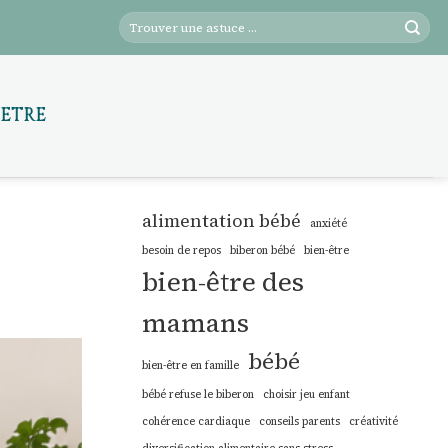
-ÊTRE
alimentation bébé
anxiété
besoin de repos
biberon bébé
bien-être
bien-être des
mamans
bébé
bien-être en famille
bébé refuse le biberon
choisir jeu enfant
cohérence cardiaque
conseils parents
créativité