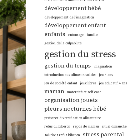
diversification alimentaire sans stress
développement bébé
développement de l'imagination
développement enfant
enfants
entourage
famille
gestion de la culpabilité
gestion du stress
gestion du temps
imagination
introduction aux aliments solides
jeu 4 ans
jeu de société enfant
jeux libres
jeu éducatif 4 ans
maman
maternité et self-care
organisation jouets
pleurs nocturnes bébé
préparer diversification alimentaire
refus du biberon
repos de maman
rituel dimanche
stress parental
solutions refus biberon