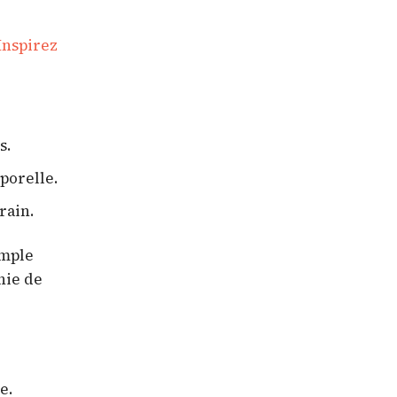
Inspirez
s.
porelle.
rain.
emple
nie de
e.