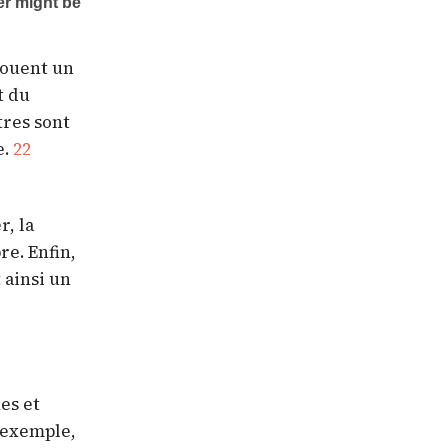
jouent un
t du
tres sont
e.
22
r, la
re. Enfin,
 ainsi un
es et
r exemple,