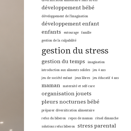
diversification alimentaire sans stress
développement bébé
développement de l'imagination
développement enfant
enfants
entourage
famille
gestion de la culpabilité
gestion du stress
gestion du temps
imagination
introduction aux aliments solides
jeu 4 ans
jeu de société enfant
jeux libres
jeu éducatif 4 ans
maman
maternité et self-care
organisation jouets
pleurs nocturnes bébé
préparer diversification alimentaire
refus du biberon
repos de maman
rituel dimanche
stress parental
solutions refus biberon