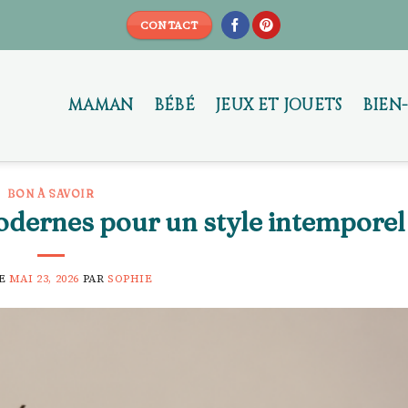
CONTACT
MAMAN
BÉBÉ
JEUX ET JOUETS
BIEN
BON À SAVOIR
modernes pour un style intemporel
LE
MAI 23, 2026
PAR
SOPHIE