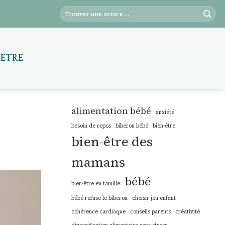
-ÊTRE
alimentation bébé
anxiété
besoin de repos
biberon bébé
bien-être
bien-être des
mamans
bébé
bien-être en famille
bébé refuse le biberon
choisir jeu enfant
cohérence cardiaque
conseils parents
créativité