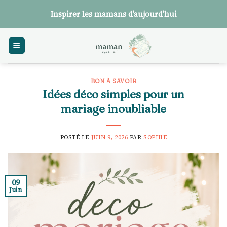
Skip
Inspirer les mamans d’aujourd’hui
to
content
BON À SAVOIR
Idées déco simples pour un
mariage inoubliable
POSTÉ LE
JUIN 9, 2026
PAR
SOPHIE
09
Juin