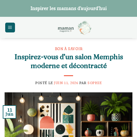
Skip
Inspirer les mamans d’aujourd’hui
to
content
BON À SAVOIR
Inspirez-vous d’un salon Memphis
moderne et décontracté
POSTÉ LE
JUIN 11, 2026
PAR
SOPHIE
11
Juin