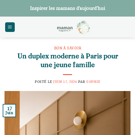
Skip
Inspirer les mamans d’aujourd’hui
to
content
BON À SAVOIR
Un duplex moderne à Paris pour
une jeune famille
POSTÉ LE
JUIN 17, 2026
PAR
SOPHIE
17
Juin