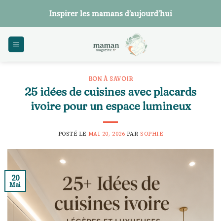
Skip
Inspirer les mamans d’aujourd’hui
to
content
BON À SAVOIR
25 idées de cuisines avec placards
ivoire pour un espace lumineux
POSTÉ LE
MAI 20, 2026
PAR
SOPHIE
20
Mai