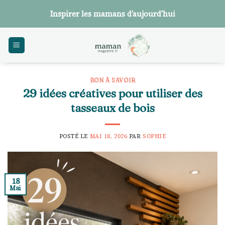
Skip
Inspirer les mamans d’aujourd’hui
to
content
BON À SAVOIR
29 idées créatives pour utiliser des
tasseaux de bois
POSTÉ LE
MAI 18, 2026
PAR
SOPHIE
18
Mai