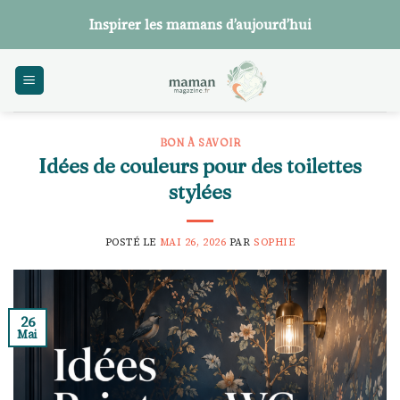
Skip
Inspirer les mamans d’aujourd’hui
to
content
BON À SAVOIR
Idées de couleurs pour des toilettes
stylées
POSTÉ LE
MAI 26, 2026
PAR
SOPHIE
26
Mai