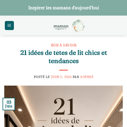
Skip
Inspirer les mamans d’aujourd’hui
to
content
BON À SAVOIR
21 idées de têtes de lit chics et
tendances
POSTÉ LE
JUIN 3, 2026
PAR
SOPHIE
03
Juin