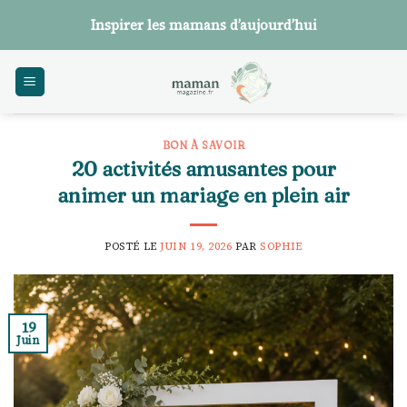
Skip
Inspirer les mamans d’aujourd’hui
to
content
BON À SAVOIR
20 activités amusantes pour
animer un mariage en plein air
POSTÉ LE
JUIN 19, 2026
PAR
SOPHIE
19
Juin