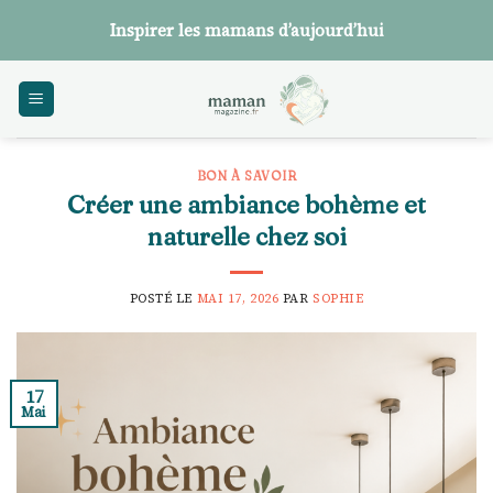
Skip
Inspirer les mamans d’aujourd’hui
to
content
BON À SAVOIR
Créer une ambiance bohème et
naturelle chez soi
POSTÉ LE
MAI 17, 2026
PAR
SOPHIE
17
Mai