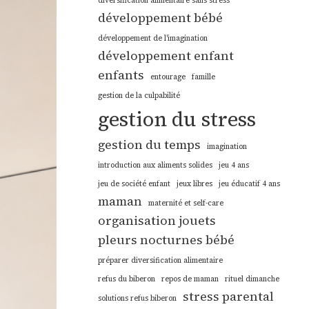
diversification alimentaire sans stress
développement bébé
développement de l'imagination
développement enfant
enfants
entourage
famille
gestion de la culpabilité
gestion du stress
gestion du temps
imagination
introduction aux aliments solides
jeu 4 ans
jeu de société enfant
jeux libres
jeu éducatif 4 ans
maman
maternité et self-care
organisation jouets
pleurs nocturnes bébé
préparer diversification alimentaire
refus du biberon
repos de maman
rituel dimanche
stress parental
solutions refus biberon