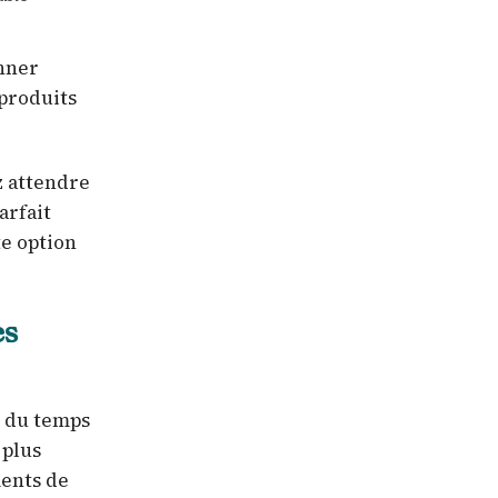
onner
 produits
z attendre
arfait
te option
es
n du temps
 plus
ments de