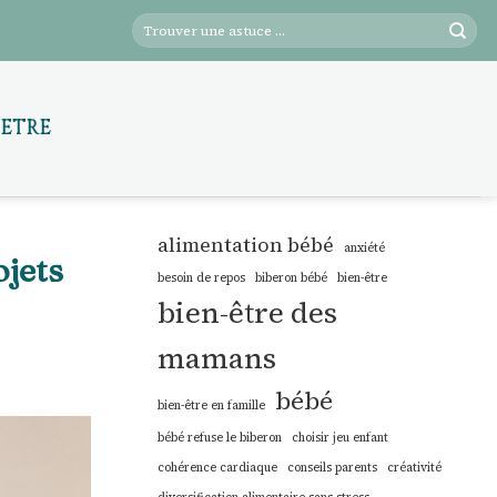
-ÊTRE
alimentation bébé
anxiété
ojets
besoin de repos
biberon bébé
bien-être
bien-être des
mamans
bébé
bien-être en famille
bébé refuse le biberon
choisir jeu enfant
cohérence cardiaque
conseils parents
créativité