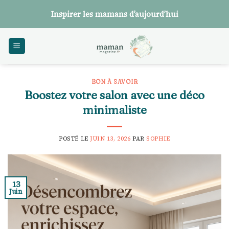
Skip
Inspirer les mamans d’aujourd’hui
to
content
BON À SAVOIR
Boostez votre salon avec une déco
minimaliste
POSTÉ LE
JUIN 13, 2026
PAR
SOPHIE
13
Juin