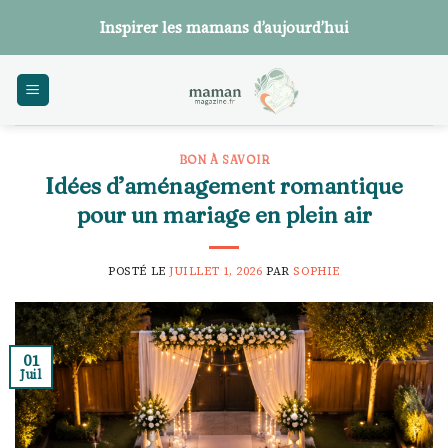
Skip
Inspirer les mamans d’aujourd’hui
to
content
BON À SAVOIR
Idées d’aménagement romantique
pour un mariage en plein air
POSTÉ LE
JUILLET 1, 2026
PAR
SOPHIE
01
Juil